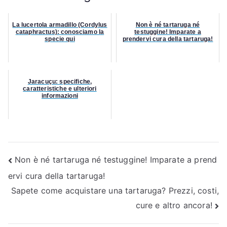
La lucertola armadillo (Cordylus
Non è né tartaruga né
cataphractus): conosciamo la
testuggine! Imparate a
specie qui
prendervi cura della tartaruga!
Jaracuçu: specifiche,
caratteristiche e ulteriori
informazioni
Navigazione
Non è né tartaruga né testuggine! Imparate a prend
ervi cura della tartaruga!
articoli
Sapete come acquistare una tartaruga? Prezzi, costi,
cure e altro ancora!