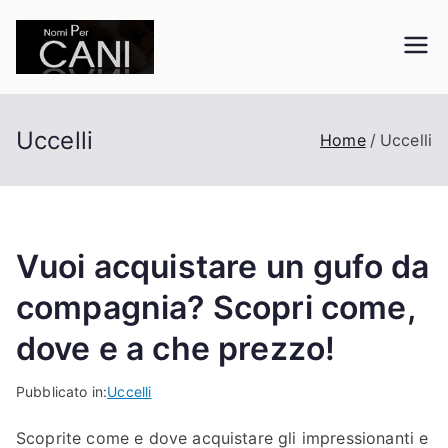
Vai
al
nomipercani.org
Curiosità sugli animali domestici
contenuto
Uccelli
Home
Uccelli
Vuoi acquistare un gufo da
compagnia? Scopri come,
dove e a che prezzo!
Pubblicato in:
Uccelli
Scoprite come e dove acquistare gli impressionanti e