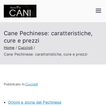
Vai
al
nomipercani.org
Curiosità sugli animali domestici
contenuto
Cane Pechinese: caratteristiche,
cure e prezzi
Home
Cuccioli
Cane Pechinese: caratteristiche, cure e prezzi
Pubblicato in:
Cuccioli
Origini e storia del Pechinese