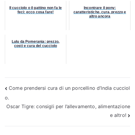
Il cucciolo o il gattino non fa le
Incontrare il pony:
feci: ecco cosa fare!
caratteristiche, cura, prezzo e
altro ancora
Lulu da Pomerania: prezzo,
costi e cura del cucciolo
Navigazione
Come prendersi cura di un porcellino d’India cucciol
o.
articoli
Oscar Tigre: consigli per l’allevamento, alimentazione
e altro!