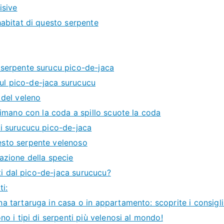
isive
habitat di questo serpente
 serpente surucu pico-de-jaca
 sul pico-de-jaca surucucu
 del veleno
caimano con la coda a spillo scuote la coda
i surucucu pico-de-jaca
sto serpente velenoso
azione della specie
iti dal pico-de-jaca surucucu?
ti:
a tartaruga in casa o in appartamento: scoprite i consigli 
no i tipi di serpenti più velenosi al mondo!