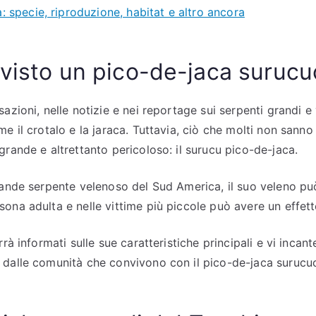
: specie, riproduzione, habitat e altro ancora
visto un pico-de-jaca suruc
azioni, nelle notizie e nei reportage sui serpenti grandi e v
e il crotalo e la jaraca. Tuttavia, ciò che molti non sanno
grande e altrettanto pericoloso: il surucu pico-de-jaca.
rande serpente velenoso del Sud America, il suo veleno pu
ona adulta e nelle vittime più piccole può avere un effet
rà informati sulle sue caratteristiche principali e vi incant
dalle comunità che convivono con il pico-de-jaca surucucu