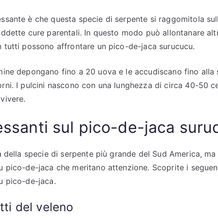
essante è che questa specie di serpente si raggomitola s
iddette cure parentali. In questo modo può allontanare altr
n tutti possono affrontare un pico-de-jaca surucucu.
mmine depongano fino a 20 uova e le accudiscano fino alla
orni. I pulcini nascono con una lunghezza di circa 40-50 c
vivere.
ressanti sul pico-de-jaca sur
ta della specie di serpente più grande del Sud America, ma 
cu pico-de-jaca che meritano attenzione. Scoprite i seguent
u pico-de-jaca.
tti del veleno