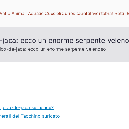
Anfibi
Animali Aquatici
Cuccioli
Curiosità
Gatti
Invertebrati
Rettili
R
g
domestici
-jaca: ecco un enorme serpente velen
ico-de-jaca: ecco un enorme serpente velenoso
n pico-de-jaca surucucu?
nerali del Tacchino suricato