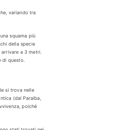
che, variando tra
e una squama più
schi della specie
arrivare a 3 metri.
 di questo.
e si trova nelle
ntica (dal Paraíba,
avvivenza, poiché
ono stati trovati nei