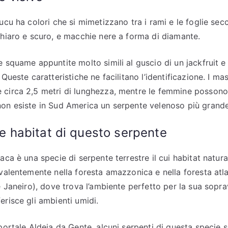
ucu ha colori che si mimetizzano tra i rami e le foglie sec
chiaro e scuro, e macchie nere a forma di diamante.
e squame appuntite molto simili al guscio di un jackfruit 
 Queste caratteristiche ne facilitano l’identificazione. I ma
circa 2,5 metri di lunghezza, mentre le femmine possono 
on esiste in Sud America un serpente velenoso più grande
 e habitat di questo serpente
aca è una specie di serpente terrestre il cui habitat natural
valentemente nella foresta amazzonica e nella foresta atla
de Janeiro), dove trova l’ambiente perfetto per la sua sopr
erisce gli ambienti umidi.
portale Aldeia da Gente, alcuni serpenti di questa specie s