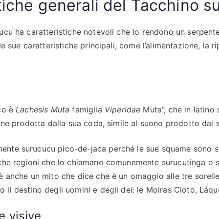
tiche generali del Tacchino s
cucu ha caratteristiche notevoli che lo rendono un serpen
le sue caratteristiche principali, come l’alimentazione, la r
ico è
Lachesis Muta
famiglia
Viperidae
Muta”, che in latino 
ione prodotta dalla sua coda, simile al suono prodotto dal 
nte surucucu pico-de-jaca perché le sue squame sono sim
anche regioni che lo chiamano comunemente surucutinga o 
’è anche un mito che dice che è un omaggio alle tre sorelle
 il destino degli uomini e degli dei: le Moiras Cloto, Láqu
e visive