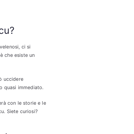
ucu?
elenosi, ci si
 è che esiste un
ò uccidere
to quasi immediato.
erà con le storie e le
. Siete curiosi?