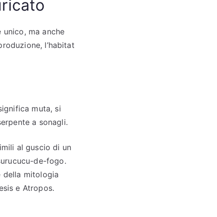
uricato
te unico, ma anche
iproduzione, l’habitat
significa muta, si
serpente a sonagli.
ili al guscio di un
surucucu-de-fogo.
 della mitologia
esis e Atropos.