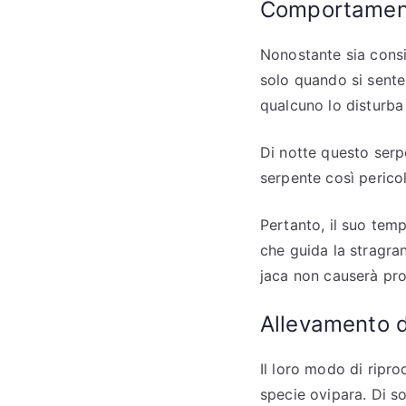
Comportamen
Nonostante sia consi
solo quando si sente
qualcuno lo disturba 
Di notte questo serp
serpente così perico
Pertanto, il suo temp
che guida la stragra
jaca non causerà pro
Allevamento d
Il loro modo di ripro
specie ovipara. Di s