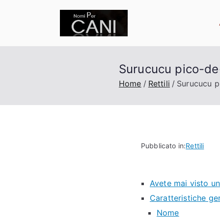
Vai
al
nomipercani.or
Curiosità sugli animali 
contenuto
Surucucu pico-de
Home
Rettili
Surucucu p
Pubblicato in:
Rettili
Avete mai visto u
Caratteristiche ge
Nome