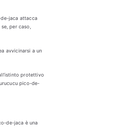
-de-jaca attacca
 se, per caso,
a avvicinarsi a un
l’istinto protettivo
 surucucu pico-de-
ico-de-jaca è una