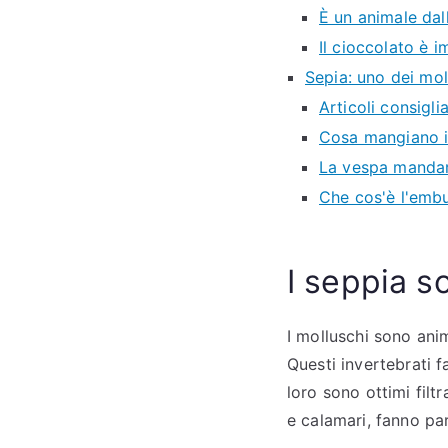
È un animale da
Il cioccolato è i
Sepia: uno dei moll
Articoli consiglia
Cosa mangiano i 
La vespa mandari
Che cos'è l'emb
I seppia s
I molluschi sono anim
Questi invertebrati f
loro sono ottimi fil
e calamari, fanno pa