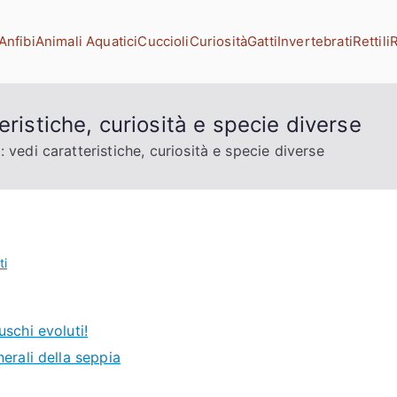
Anfibi
Animali Aquatici
Cuccioli
Curiosità
Gatti
Invertebrati
Rettili
R
g
domestici
eristiche, curiosità e specie diverse
: vedi caratteristiche, curiosità e specie diverse
ti
uschi evoluti!
nerali della seppia