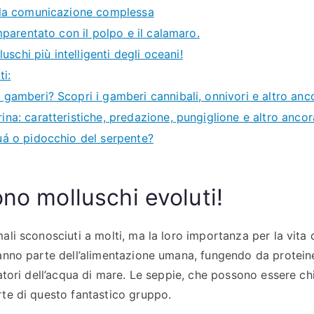
lla comunicazione complessa
mparentato con il polpo e il calamaro.
uschi più intelligenti degli oceani!
ti:
gamberi? Scopri i gamberi cannibali, onnivori e altro anc
na: caratteristiche, predazione, pungiglione e altro ancor
uá o pidocchio del serpente?
ono molluschi evoluti!
ali sconosciuti a molti, ma la loro importanza per la vita
anno parte dell’alimentazione umana, fungendo da proteine.
tratori dell’acqua di mare. Le seppie, che possono essere 
rte di questo fantastico gruppo.