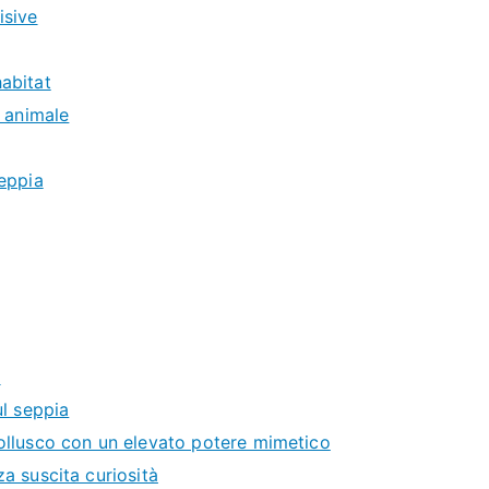
isive
habitat
animale
eppia
a
ul seppia
mollusco con un elevato potere mimetico
za suscita curiosità