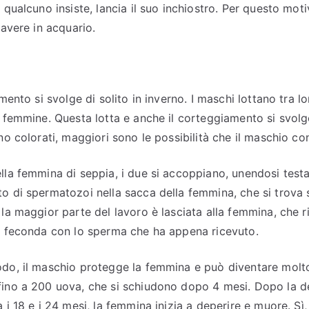
 qualcuno insiste, lancia il suo inchiostro. Per questo mo
 avere in acquario.
amento si svolge di solito in inverno. I maschi lottano tra l
e femmine. Questa lotta e anche il corteggiamento si svolg
no colorati, maggiori sono le possibilità che il maschio co
lla femmina di seppia, i due si accoppiano, unendosi testa
o di spermatozoi nella sacca della femmina, che si trova 
 la maggior parte del lavoro è lasciata alla femmina, che
o feconda con lo sperma che ha appena ricevuto.
do, il maschio protegge la femmina e può diventare molt
ino a 200 uova, che si schiudono dopo 4 mesi. Dopo la d
 i 18 e i 24 mesi, la femmina inizia a deperire e muore. Sì