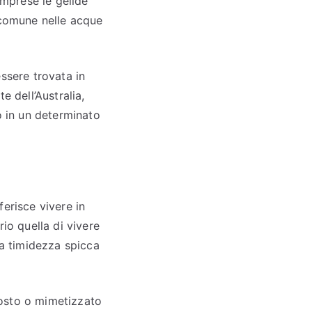
omprese le gelide
 comune nelle acque
ssere trovata in
e dell’Australia,
o in un determinato
erisce vivere in
io quella di vivere
ua timidezza spicca
costo o mimetizzato