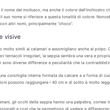
 il nome del mollusco, ma anche il colore dell’inchiostro c
 il suo nome si riferisce a questa tonalità di colore. Nonos
con altri nomi, principalmente “choco”.
e visive
o molto simili ai calamari e assomigliano anche al polpo. 
ieci tentacoli irregolari, la seppia sembra una vera e propr
i sono diverse differenze e peculiarità che la contraddist
na conchiglia interna formata da calcare e a forma di cuc
ioni possono raggiungere i 40 cm e di solito è molto legg
 umani, gli occhi della seppia hanno una palpebra, cornee tr
stoncelli e coni che le permettono di vedere e differenziare 