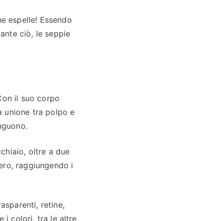
he espelle! Essendo
tante ciò, le seppie
Con il suo corpo
ia unione tra polpo e
inguono.
chiaio, oltre a due
ero, raggiungendo i
asparenti, retine,
i colori, tra le altre