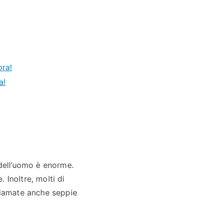
ora!
a!
 dell’uomo è enorme.
 Inoltre, molti di
chiamate anche seppie