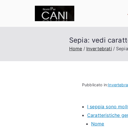
Vai
al
nomipercani.or
Curiosità sugli animali 
contenuto
Sepia: vedi caratt
Home
Invertebrati
Sepia
Pubblicato in:
Invertebra
I seppia sono moll
Caratteristiche ge
Nome