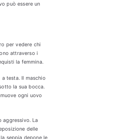
tivo può essere un
oro per vedere chi
ono attraverso i
nquisti la femmina.
 a testa. Il maschio
sotto la sua bocca.
 rimuove ogni uovo
o aggressivo. La
eposizione delle
, la seppia depone le