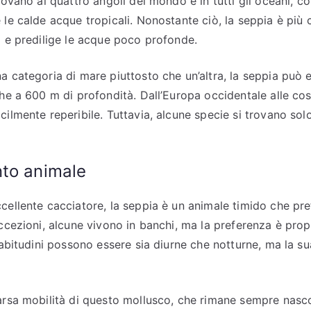
rovano ai quattro angoli del mondo e in tutti gli oceani, c
 le calde acque tropicali. Nonostante ciò, la seppia è più
i e predilige le acque poco profonde.
a categoria di mare piuttosto che un’altra, la seppia può e
he a 600 m di profondità. Dall’Europa occidentale alle cost
cilmente reperibile. Tuttavia, alcune specie si trovano sol
to animale
cellente cacciatore, la seppia è un animale timido che pref
ccezioni, alcune vivono in banchi, ma la preferenza è propr
e abitudini possono essere sia diurne che notturne, ma la s
arsa mobilità di questo mollusco, che rimane sempre nas