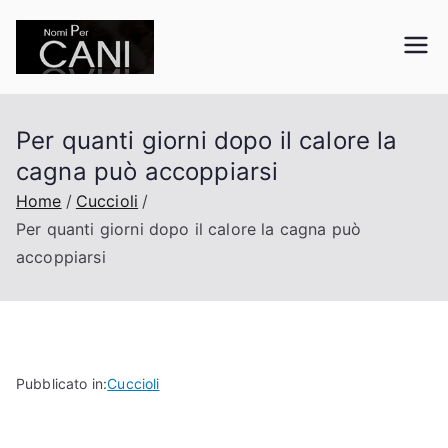
Vai
al
nomipercani.org
Curiosità sugli animali domestici
contenuto
Per quanti giorni dopo il calore la
cagna può accoppiarsi
Home
Cuccioli
Per quanti giorni dopo il calore la cagna può
accoppiarsi
Pubblicato in:
Cuccioli