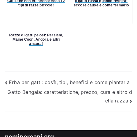
Gatti che non crescono: ecco 12
Il gatto russa quando respira:
tipi di razze piccole!
ecco le cause e come fermarlo
Razze di gatti pelosi: Persiani,
Maine Coon, Angora e altri
ancora!
Navigazione
Erba per gatti: cos’è, tipi, benefici e come piantarla
Gatto Bengala: caratteristiche, prezzo, cura e altro d
articoli
ella razza
nomipercani.org