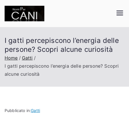
Vai
al
nomipercani.org
Curiosità sugli animali domestici
contenuto
I gatti percepiscono l’energia delle
persone? Scopri alcune curiosità
Home
Gatti
I gatti percepiscono l’energia delle persone? Scopri
alcune curiosità
Pubblicato in:
Gatti