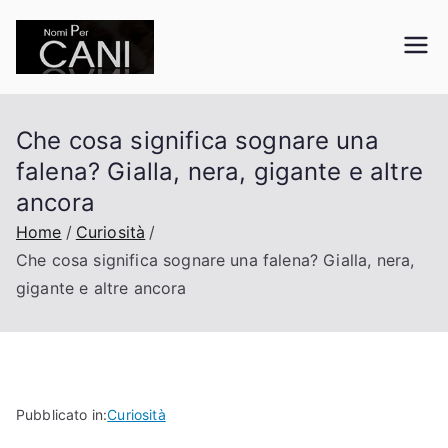
Vai
al
nomipercani.org
Curiosità sugli animali domestici
contenuto
Che cosa significa sognare una
falena? Gialla, nera, gigante e altre
ancora
Home
Curiosità
Che cosa significa sognare una falena? Gialla, nera,
gigante e altre ancora
Pubblicato in:
Curiosità